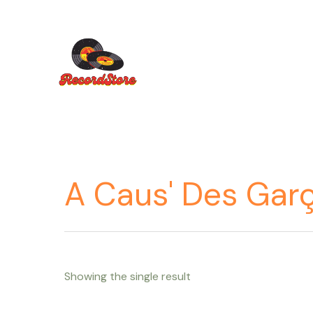
Ir
al
contenido
A Caus' Des Gar
Showing the single result