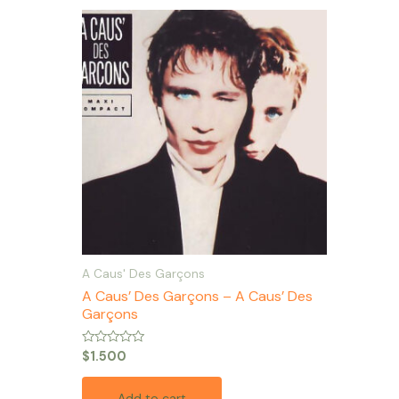
A Caus' Des Garçons
A Caus’ Des Garçons – A Caus’ Des
Garçons
Rated
$
1.500
0
out
of
Add to cart