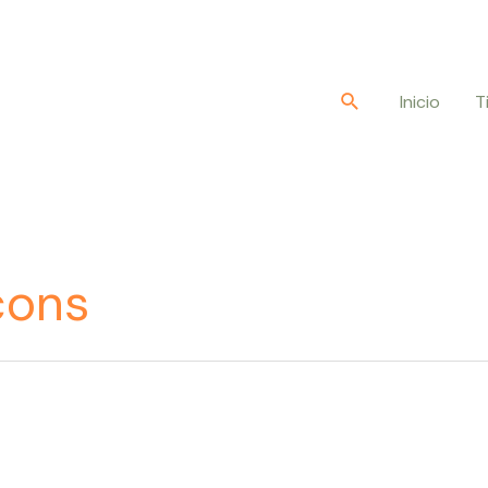
Buscar
Inicio
T
çons