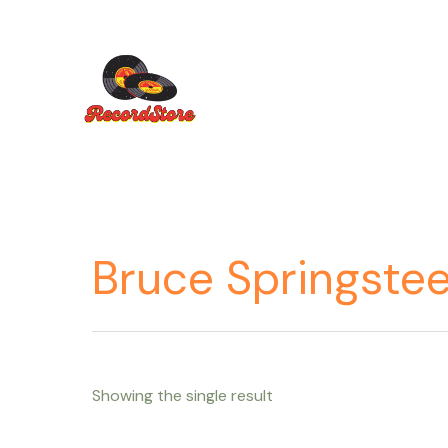
Ir
al
contenido
Bruce Springste
Showing the single result