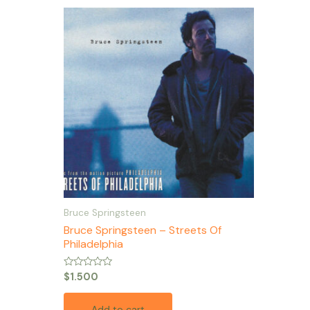
Bruce Springsteen
Bruce Springsteen – Streets Of
Philadelphia
Rated
$
1.500
0
out
of
Add to cart