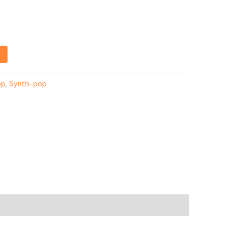
op
,
Synth-pop