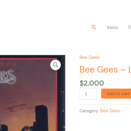
Buscar
Inicio
T
Bee Gees
Bee
Gees
Bee Gees – L
–
$
2.000
Living
Eyes
Add to cart
quantity
Category:
Bee Gees