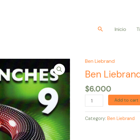
Buscar
Inicio
T
Ben Liebrand
Ben
Liebrand
Ben Liebran
–
$
6.000
Grand
12-
Add to cart
Inches
09
Category:
Ben Liebrand
quantity