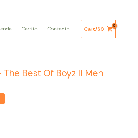
ienda
Carrito
Contacto
Cart/
$
0
– The Best Of Boyz II Men