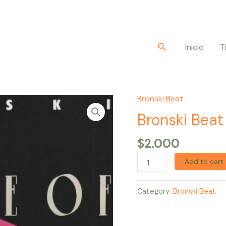
Buscar
Inicio
T
Bronski Beat
Bronski
Beat
Bronski Beat
–
$
2.000
The
Age
Add to cart
Of
Consent
Category:
Bronski Beat
quantity