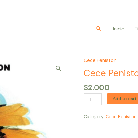
Buscar
Inicio
T
Cece Peniston
Cece
Peniston
Cece Penisto
–
$
2.000
Finally
quantity
Add to cart
Category:
Cece Peniston