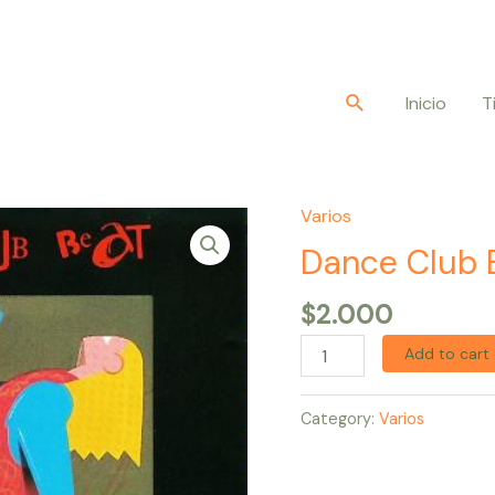
Buscar
Inicio
T
Varios
Dance
Club
Dance Club 
Beat
$
2.000
quantity
Add to cart
Category:
Varios