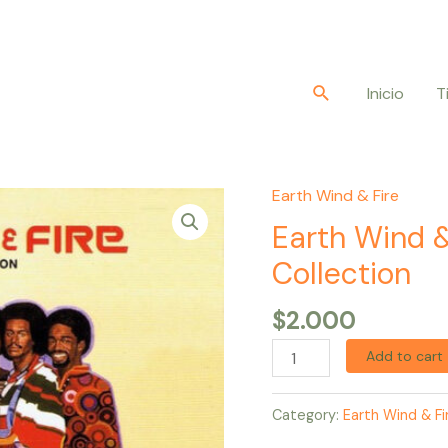
Buscar
Inicio
T
Earth Wind & Fire
Earth
Wind
Earth Wind &
&
Collection
Fire
–
$
2.000
The
Add to cart
Ultimate
Collection
Category:
Earth Wind & Fi
quantity