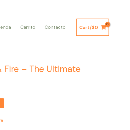
ienda
Carrito
Contacto
Cart/
$
0
 Fire – The Ultimate
re