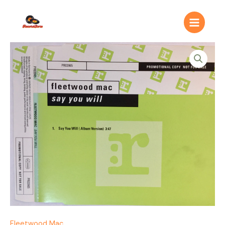
Ir
Main
al
Menu
contenido
Fleetwood
Mac
–
Say
You
Will
quantity
Fleetwood Mac