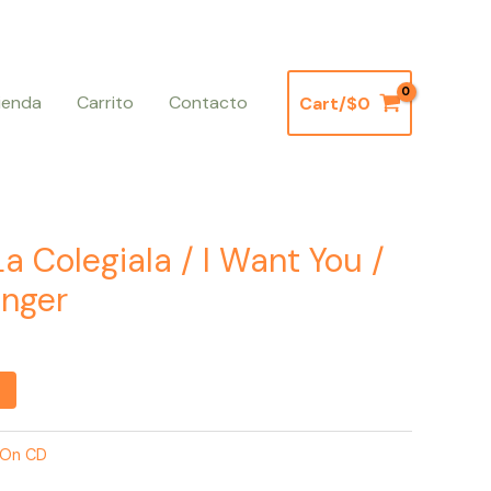
ienda
Carrito
Contacto
Cart/
$
0
a Colegiala / I Want You /
anger
s On CD