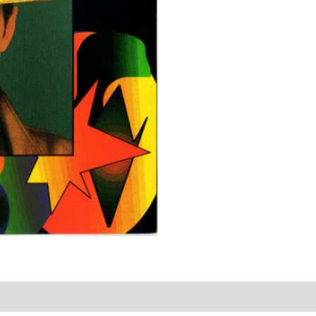
You
Are
A
Danger
quantity