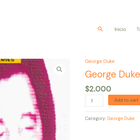
Buscar
Inicio
T
George Duke
George
Duke
George Duke
–
$
2.000
The
Collection
Add to cart
quantity
Category:
George Duke