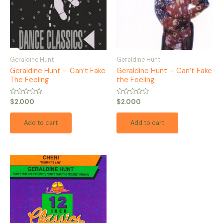
Geraldine Hunt
Geraldine Hunt
Geraldine Hunt – Can’t Fake
Geraldine Hunt – Can’t Fake
The Feeling
the Feeling
Rated
Rated
$
2.000
$
2.000
0
0
out
out
of
of
Add to cart
Add to cart
5
5