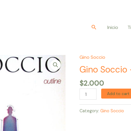
Buscar
Inicio
T
Gino Soccio
Gino
Soccio
Gino Soccio 
–
$
2.000
Outline
quantity
Add to cart
Category:
Gino Soccio