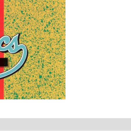
To
Be
Dancin'
quantity