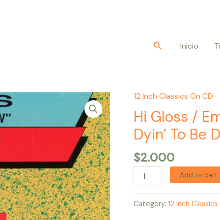
Buscar
Inicio
T
12 Inch Classics On CD
Hi
Gloss
Hi Gloss / E
/
Dyin’ To Be 
Empress
–
$
2.000
You'll
Add to cart
Never
Know
Category:
12 Inch Classic
/
Dyin'