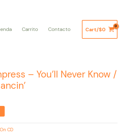
ienda
Carrito
Contacto
Cart/
$
0
mpress – You’ll Never Know /
Dancin’
s On CD