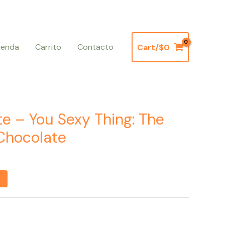
ienda
Carrito
Contacto
Cart/
$
0
Current
price
e – You Sexy Thing: The
is:
Chocolate
.
$3.500.