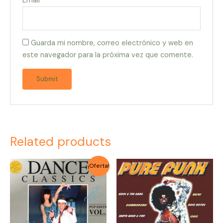
Email
*
Guarda mi nombre, correo electrónico y web en
este navegador para la próxima vez que comente.
Related products
Original
Current
¡Oferta!
price
price
was:
is:
$6.000.
$4.500.