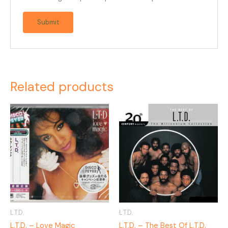
Related products
L.T.D.
L.T.D.
L.T.D. – Love Magic
L.T.D. – The Best Of L.T.D.