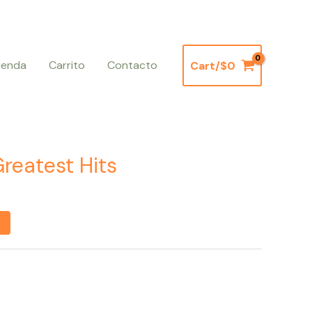
ienda
Carrito
Contacto
Cart/
$
0
reatest Hits