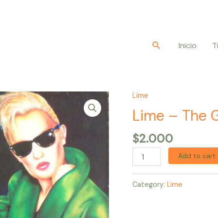
Buscar
Inicio
T
Lime
Lime
–
Lime – The G
The
$
2.000
Greatest
Hits
Add to cart
quantity
Category:
Lime