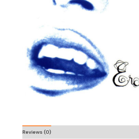
Reviews (0)