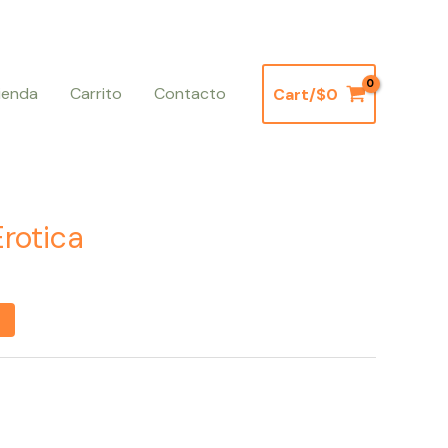
ienda
Carrito
Contacto
Cart/
$
0
rotica