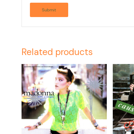
Related products