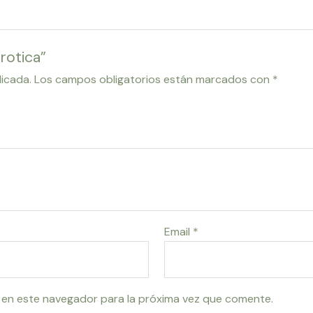
rotica”
licada.
Los campos obligatorios están marcados con
*
Email
*
 en este navegador para la próxima vez que comente.