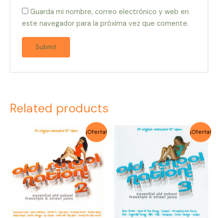
Guarda mi nombre, correo electrónico y web en
este navegador para la próxima vez que comente.
Related products
Original
Current
Original
Current
¡Oferta!
¡Oferta!
price
price
price
price
was:
is:
was:
is:
$4.000.
$3.500.
$4.000.
$3.500.