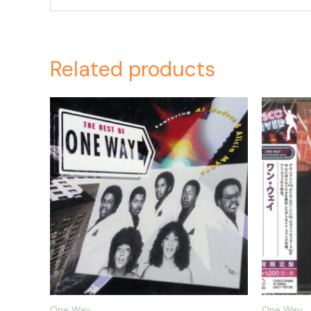
Related products
One Way
One Way