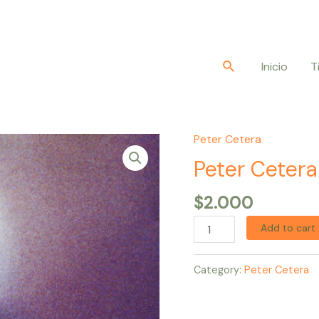
Buscar
Inicio
T
Peter Cetera
Peter
Cetera
Peter Cetera
–
$
2.000
World
Falling
Add to cart
Down
quantity
Category:
Peter Cetera