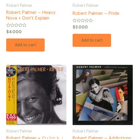
Robert Palmer
Robert Palmer
Robert Palmer – Heavy
Robert Palmer – Pride
Nova + Don’t Explain
Rated
$
3.000
0
Rated
$
4.000
out
0
of
out
Add to cart
5
of
Add to cart
5
Robert Palmer
Robert Palmer
Robert Palmer = ロバート・
Robert Palmer – Addictions