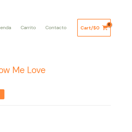
ienda
Carrito
Contacto
Cart/
$
0
how Me Love