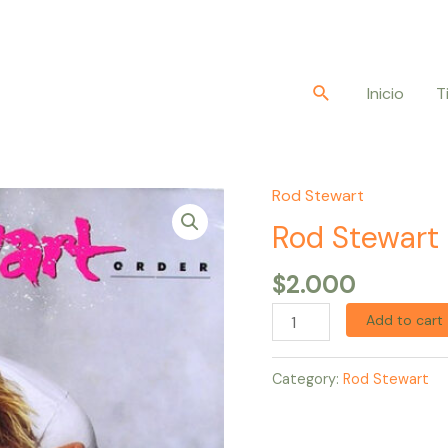
Buscar
Inicio
T
Rod Stewart
Rod
Stewart
Rod Stewart
–
$
2.000
Out
Of
Add to cart
Order
quantity
Category:
Rod Stewart