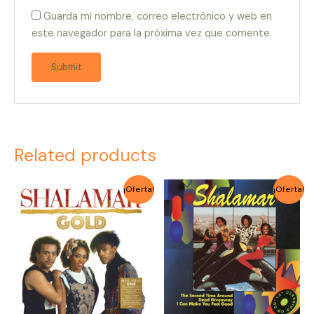
Guarda mi nombre, correo electrónico y web en
este navegador para la próxima vez que comente.
Related products
Original
Current
Original
Current
¡Oferta!
¡Oferta!
price
price
price
price
was:
is:
was:
is:
$2.000.
$1.500.
$2.000.
$1.500.