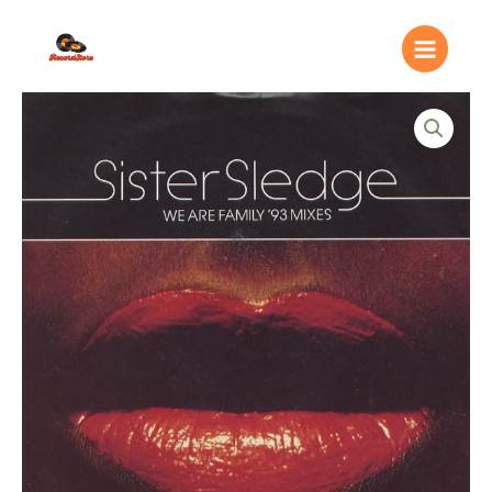
Ir
Main
al
Menu
contenido
Sister
Sledge
–
We
Are
Family
'93
Mixes
quantity