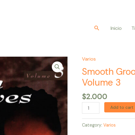
Buscar
Inicio
T
Varios
Smooth
Grooves:
Smooth Groov
A
Volume 3
Sensual
Collection
$
2.000
Volume
Add to cart
3
quantity
Category:
Varios