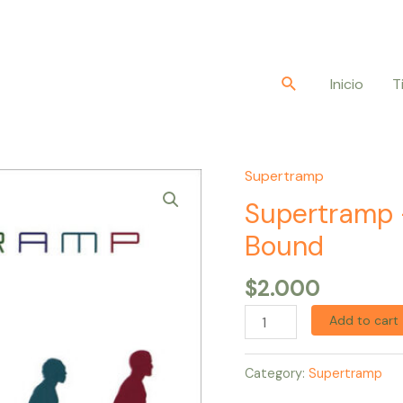
Buscar
Inicio
T
Supertramp
Supertramp
–
Supertramp 
Brother
Bound
Where
You
$
2.000
Bound
Add to cart
quantity
Category:
Supertramp