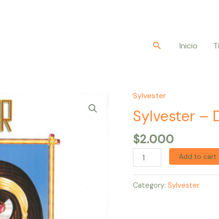
Buscar
Inicio
T
Sylvester
Sylvester
–
Sylvester –
Do
$
2.000
Ya
Wanna
Add to cart
Funk
quantity
Category:
Sylvester