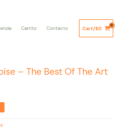
ienda
Carrito
Contacto
Cart/
$
0
oise – The Best Of The Art
se