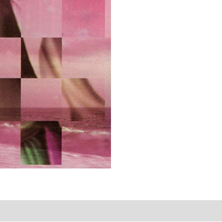
Of
Noise
quantity