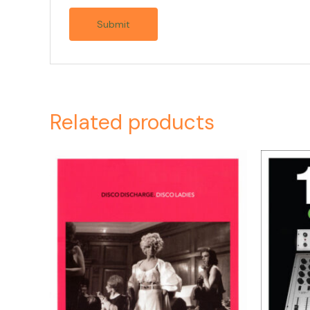
Related products
Or
pr
wa
$6