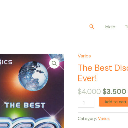
Buscar
Inicio
T
Varios
Original
The
price
Best
The Best Dis
was:
Disco
Ever!
$4.000
Album
In
$
4.000
$
3.500
The
Add to cart
World
...Ever!
Category:
Varios
quantity