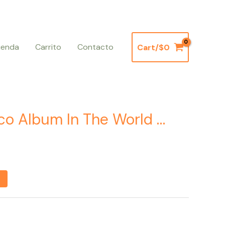
ienda
Carrito
Contacto
Cart/
$
0
Current
price
co Album In The World …
is:
.
$3.500.