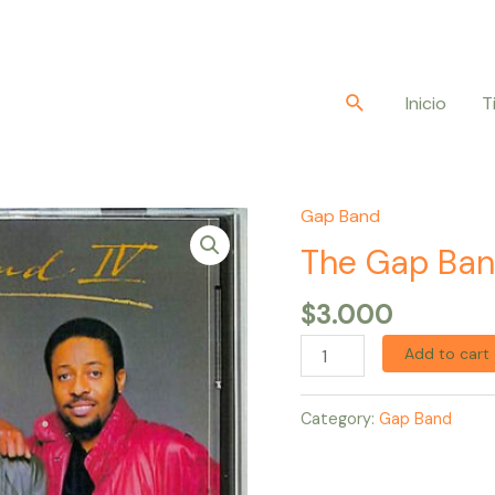
Buscar
Inicio
T
Gap Band
The
Gap
The Gap Ban
Band
$
3.000
–
Gap
Add to cart
Band
IV
Category:
Gap Band
quantity