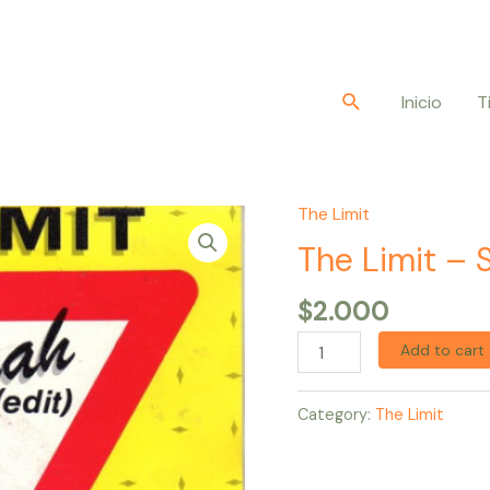
Buscar
Inicio
T
The Limit
The
Limit
The Limit – 
–
$
2.000
Say
Yeah
Add to cart
(Maxi
Single)
Category:
The Limit
quantity