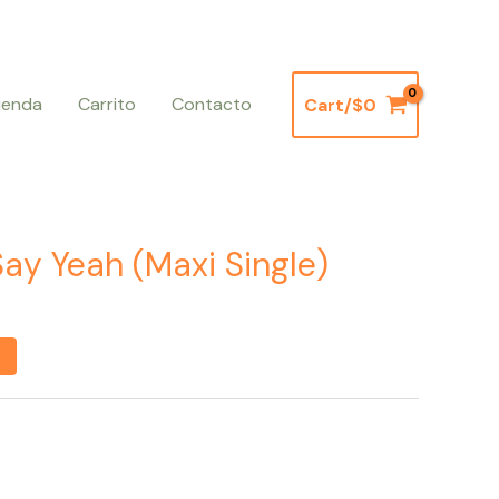
ienda
Carrito
Contacto
Cart/
$
0
Say Yeah (Maxi Single)