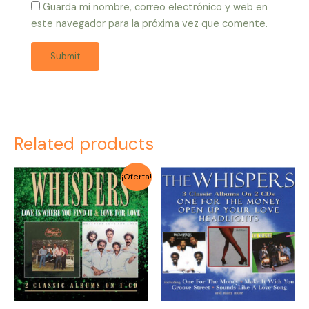
Guarda mi nombre, correo electrónico y web en
este navegador para la próxima vez que comente.
Related products
Original
Current
¡Oferta!
price
price
was:
is:
$4.000.
$3.500.