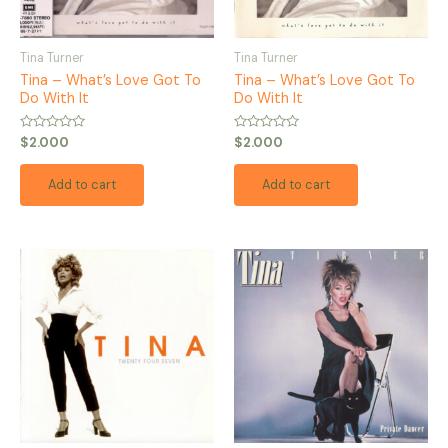
Tina Turner
Tina Turner
Tina – What’s Love Got To
Tina – What’s Love Got To
Do With It
Do With It
Rated
Rated
$
2.000
$
2.000
0
0
out
out
of
of
Add to cart
Add to cart
5
5