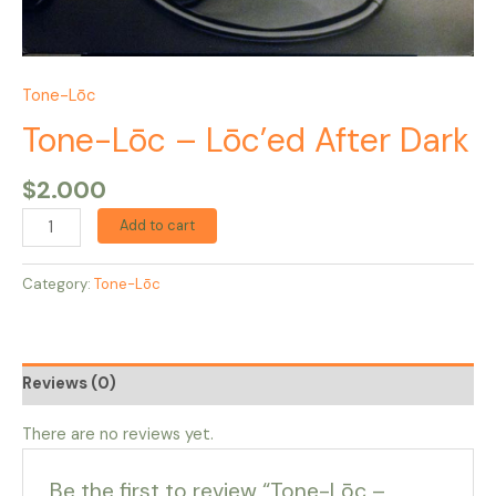
Tone-Lōc
Tone-Lōc – Lōc’ed After Dark
$
2.000
Add to cart
Category:
Tone-Lōc
Reviews (0)
There are no reviews yet.
Be the first to review “Tone-Lōc –