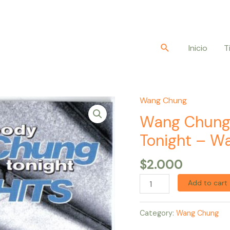
Buscar
Inicio
T
Wang Chung
Wang
Chung
Wang Chung
–
Tonight – Wa
Everybody
Wang
$
2.000
Chung
Add to cart
Tonight
-
Category:
Wang Chung
Wang
Chung's