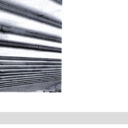
Greatest
Hits
quantity