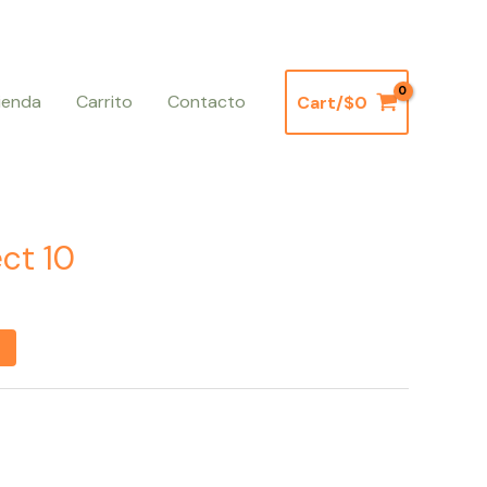
ienda
Carrito
Contacto
Cart/
$
0
ect 10