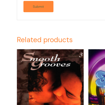
Related products
Or
pr
wa
$4