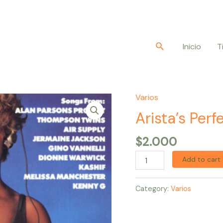
Buscar
Inicio
T
Varios
Arista's
Perfect
Arista’s Perf
10
$
2.000
quantity
Add to cart
Category:
Varios