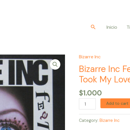
Buscar
Inicio
T
Bizarre Inc
Bizarre
Inc
Bizarre Inc 
Featuring
Took My Lov
Angie
Brown
$
1.000
–
Add to cart
Took
My
Category:
Bizarre Inc
Love
quantity