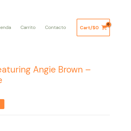
ienda
Carrito
Contacto
Cart/
$
0
Featuring Angie Brown –
e