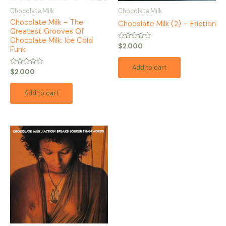
Chocolate Milk
Chocolate Milk
Chocolate Milk – The
Chocolate Milk (2) – Friction
Greatest Grooves Of
Chocolate Milk: Ice Cold
Rated
$
2.000
Funk
0
out
of
Add to cart
5
Rated
$
2.000
0
out
of
Add to cart
5