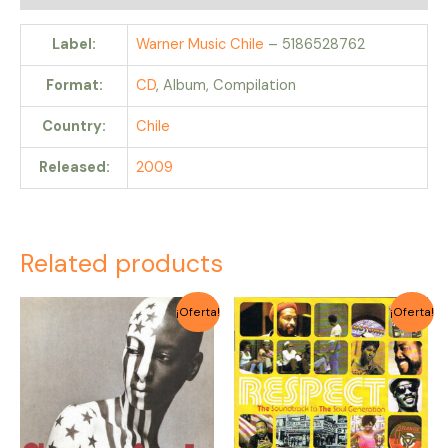
Label:
Warner Music Chile
– 5186528762
Format:
CD
, Album, Compilation
Country:
Chile
Released:
2009
Related products
Original
Current
Original
Current
¡Oferta!
¡Oferta!
price
price
price
price
was:
is:
was:
is:
$4.000.
$3.500.
$4.000.
$3.500.