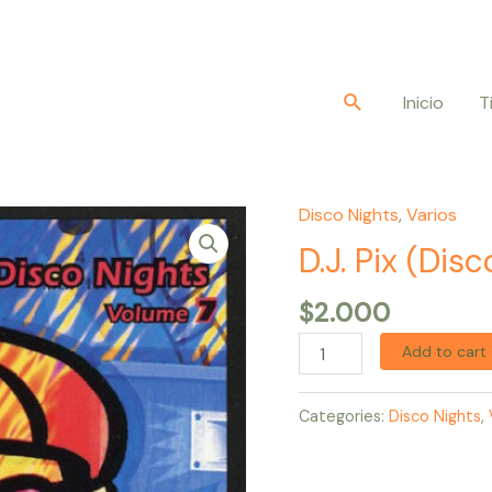
Buscar
Inicio
T
Disco Nights
,
Varios
D.J.
Pix
D.J. Pix (Dis
(Disco
$
2.000
Nights
Volume
Add to cart
7)
quantity
Categories:
Disco Nights
,