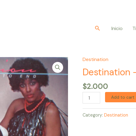
Buscar
Inicio
T
Destination
Destination
–
Destination 
From
$
2.000
Beginning
To
Add to cart
End
quantity
Category:
Destination