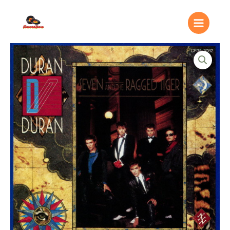
Ir
Main
al
Menu
contenido
Duran
Duran
=
デ
ュ
ラ
ン・
デ
ュ
ラ
ン
–
Seven
And
The