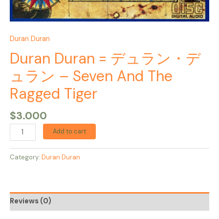
Ragged
Tiger
quantity
Duran Duran
Duran Duran = デュラン・デ
ュラン – Seven And The
Ragged Tiger
$
3.000
Add to cart
Category:
Duran Duran
Reviews (0)