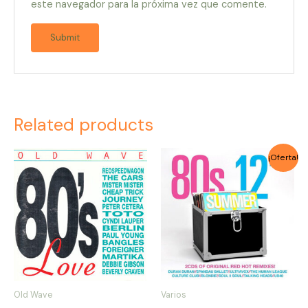
este navegador para la próxima vez que comente.
Related products
Original
Current
¡Oferta!
price
price
was:
is:
$4.000.
$3.500.
Old Wave
Varios