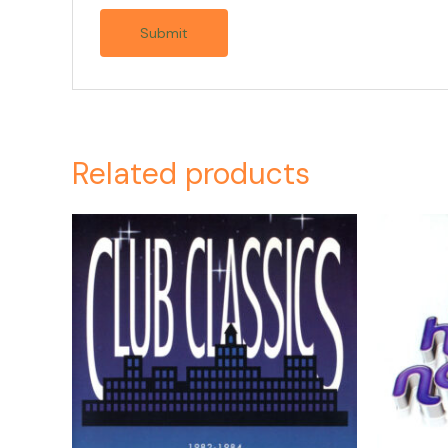
Related products
Or
pr
wa
$4