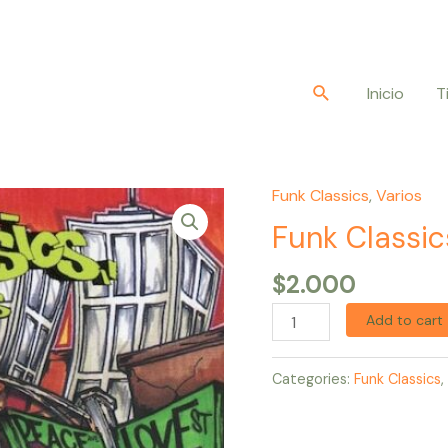
Buscar
Inicio
T
Funk Classics
,
Varios
Funk
Classics
Funk Classic
The
$
2.000
70's
quantity
Add to cart
Categories:
Funk Classics
,