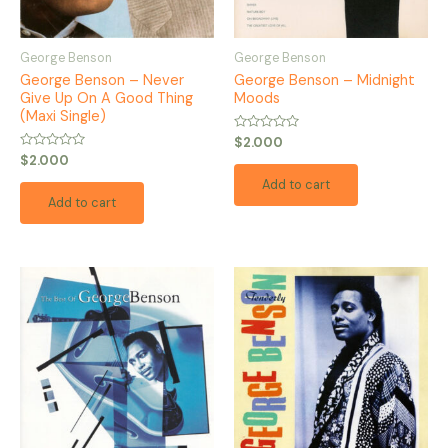
George Benson
George Benson
George Benson – Never
George Benson – Midnight
Give Up On A Good Thing
Moods
(Maxi Single)
Rated
$
2.000
0
Rated
$
2.000
out
0
of
out
Add to cart
5
of
Add to cart
5